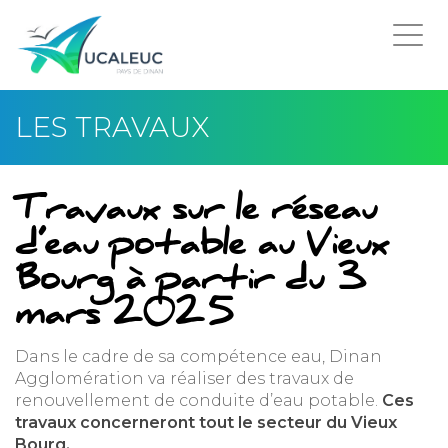
Togg
navi
LES TRAVAUX
Travaux sur le réseau
d’eau potable au Vieux
Bourg à partir du 3
mars 2025
Dans le cadre de sa compétence eau, Dinan
Agglomération va réaliser des travaux de
renouvellement de conduite d’eau potable.
Ces
travaux concerneront tout le secteur du Vieux
Bourg.