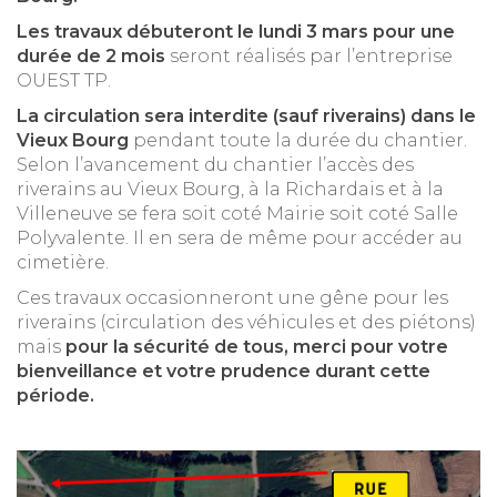
Les travaux débuteront le lundi 3 mars pour une
durée de 2 mois
seront réalisés par l’entreprise
OUEST TP.
La circulation sera interdite (sauf riverains) dans le
Vieux Bourg
pendant toute la durée du chantier.
Selon l’avancement du chantier l’accès des
riverains au Vieux Bourg, à la Richardais et à la
Villeneuve se fera soit coté Mairie soit coté Salle
Polyvalente. Il en sera de même pour accéder au
cimetière.
Ces travaux occasionneront une gêne pour les
riverains (circulation des véhicules et des piétons)
mais
pour la sécurité de tous, merci pour votre
bienveillance et votre prudence durant cette
période.