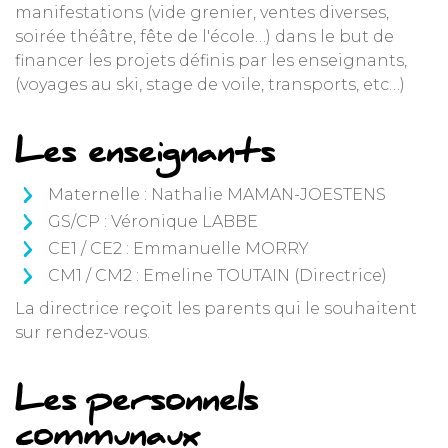
manifestations (vide grenier, ventes diverses,
soirée théâtre, fête de l'école…) dans le but de
financer les projets définis par les enseignants,
(voyages au ski, stage de voile, transports, etc…)
Les enseignants
Maternelle : Nathalie MAMAN-JOESTENS
GS/CP : Véronique LABBE
CE1 / CE2 : Emmanuelle MORRY
CM1 / CM2 : Emeline TOUTAIN (Directrice)
La directrice reçoit les parents qui le souhaitent
sur rendez-vous.
Les personnels
communaux