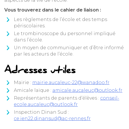
aspects de la vie de l’école.
Vous trouverez dans le cahier de liaison :
Les règlements de l’école et des temps
périscolaires.
Le trombinoscope du personnel impliqué
dans l’école.
Un moyen de communiquer et d’être informé
par les acteurs de l’école.
Adresses utiles
Mairie :
mairie.aucaleuc-22@wanadoo.fr
Amicale laïque :
amicale.aucaleuc@outlook.fr
Représentants de parents d’élèves :
conseil-
ecole.aucaleuc@outlook.fr
Inspection Dinan Sud :
ce.ien22.dinansud@ac-rennes.fr