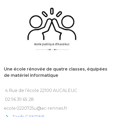
Une école rénovée de quatre classes, équipées
de matériel informatique
4 Rue de l’école 22100 AUCALEUC
02 96 39 65 28
ecole.0220725u@ac-rennes.fr
Tarifs CANTINE