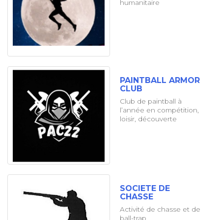
humanitaire
PAINTBALL ARMOR
CLUB
Club de paintball à
l’année en compétition,
loisir, découverte
SOCIETE DE
CHASSE
Activité de chasse et de
ball-trap