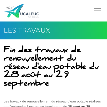
Togg
navi
LES TRAVAUX
Fin des travaux de
renouvellement du
réseau d'eau potable du
28 août au 29
septembre
Les travaux de renouvellement du réseau d'eau potable réalisés
par l'entreprise Lessard se termineront du
28 aout au 29