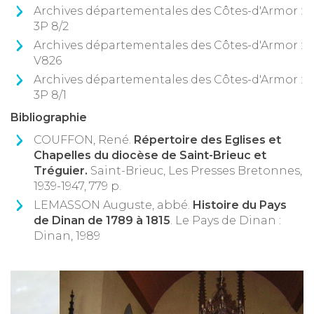
Archives départementales des Côtes-d'Armor :
3P 8/2
Archives départementales des Côtes-d'Armor :
V826
Archives départementales des Côtes-d'Armor :
3P 8/1
Bibliographie
COUFFON, René.
Répertoire des Eglises et
Chapelles du diocèse de Saint-Brieuc et
Tréguier.
Saint-Brieuc, Les Presses Bretonnes,
1939-1947, 779 p.
LEMASSON Auguste, abbé.
Histoire du Pays
de Dinan de 1789 à 1815
. Le Pays de Dinan :
Dinan, 1989