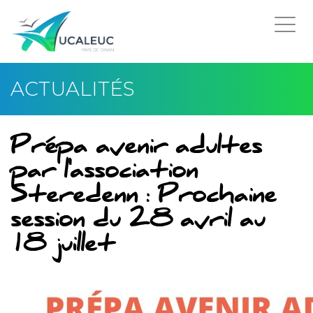
Togg
navi
ACTUALITÉS
Prépa avenir adultes
par l'association
Steredenn : Prochaine
session du 28 avril au
18 juillet